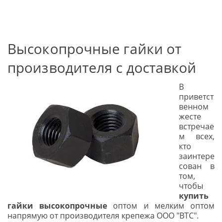
(34241) 49-540
ГЛАВНАЯ
О НАС
ДОСТАВКА
ОБРАБОТКА
ГОСТ
DIN
ISO
Высокопрочные гайки от
КОНТАКТЫ
производителя с доставкой
В
приветст
венном
жесте
встречае
м всех,
кто
заинтере
сован в
том,
чтобы
купить
гайки высокопрочные
оптом и мелким оптом
напрямую от производителя крепежа ООО "ВТС".